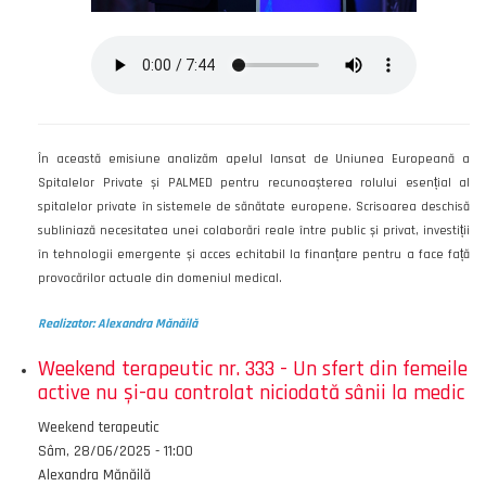
În această emisiune analizăm apelul lansat de Uniunea Europeană a
Spitalelor Private și PALMED pentru recunoașterea rolului esențial al
spitalelor private în sistemele de sănătate europene. Scrisoarea deschisă
subliniază necesitatea unei colaborări reale între public și privat, investiții
în tehnologii emergente și acces echitabil la finanțare pentru a face față
provocărilor actuale din domeniul medical.
Realizator: Alexandra Mănăilă
Weekend terapeutic nr. 333 - Un sfert din femeile
active nu și-au controlat niciodată sânii la medic
Emisiunea
Weekend terapeutic
Data
Sâm, 28/06/2025 - 11:00
Autor
Alexandra Mănăilă