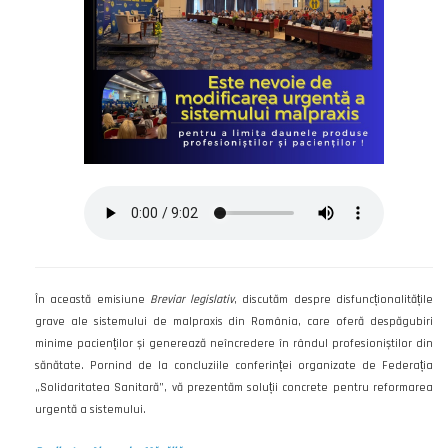
În această emisiune
Breviar legislativ
, discutăm despre disfuncționalitățile
grave ale sistemului de malpraxis din România, care oferă despăgubiri
minime pacienților și generează neîncredere în rândul profesioniștilor din
sănătate. Pornind de la concluziile conferinței organizate de Federația
„Solidaritatea Sanitară”, vă prezentăm soluții concrete pentru reformarea
urgentă a sistemului.