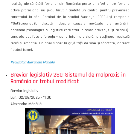
realități ale sănătății femeilor din România: peste un sfert dintre femeile
active profesional nu și-au făcut niciodată un control pentru prevenirea
cancerului la sân. Pornind de la studiul Asociației CREDU și campania
#GetScreenedEU, discutăm despre cauzele nevăzute ale amânării,
barierele psihologice și logistice care stau în calea prevenției și ce soluții
concrete pot face diferența – de la informare clară, la susținere medicală
reală și empatie. Un apel sincer la grijă față de sine și sănătate, adresat
fiecărei femei.
Realizator: Alexandra Mănăilă
Breviar legislativ 280: Sistemul de malpraxis în
România ar trebui modificat
Emisiunea
Breviar legislativ
Data
Lun, 02/06/2025 - 11:00
Autor
Alexandra Mănăilă