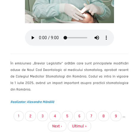
În emisiunea „Breviar Legislativ” arătăm care sunt principalele modificări
aduse de Noul Cod Deontologic al medicului stomatolog, aprobat recent
de Colegiul Medicilor Stomatologi din România. Codul va intra în vigoare
la 1 iulie 2025, având un impact important asupra practicii stomatologice
din România.
Realizator: Alexandra Mănăilă
Paginare
Pagina
1
Page
2
Page
3
Page
4
Page
5
Page
6
Page
7
Page
8
Page
9
…
curentă
Pagina
Next ›
Ultima
Ultimul »
următoare
pagină