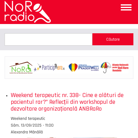
Mergi
Toggle
la
naviga
conţinutul
principal
Căutare
Căutare
Weekend terapeutic nr. 338- Cine e alături de
pacientul rar?” Reflecții din workshopul de
dezvoltare organizațională ANBRaRo
Emisiunea
Weekend terapeutic
Data
Sâm, 13/09/2025 - 11:00
Autor
Alexandra Mănăilă