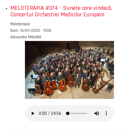
MELOTERAPIA #374 - Sunete care vindecă.
Concertul Orchestrei Medicilor Europeni
Emisiunea
Meloterapia
Data
Dum, 13/07/2025 - 11:00
Autor
Alexandra Mănăilă