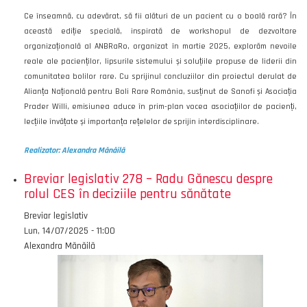
Ce înseamnă, cu adevărat, să fii alături de un pacient cu o boală rară? În
această ediție specială, inspirată de workshopul de dezvoltare
organizațională al ANBRaRo, organizat în martie 2025, explorăm nevoile
reale ale pacienților, lipsurile sistemului și soluțiile propuse de liderii din
comunitatea bolilor rare. Cu sprijinul concluziilor din proiectul derulat de
Alianța Națională pentru Boli Rare România, susținut de Sanofi și Asociația
Prader Willi, emisiunea aduce în prim-plan vocea asociațiilor de pacienți,
lecțiile învățate și importanța rețelelor de sprijin interdisciplinare.
Realizator: Alexandra Mănăilă
Breviar legislativ 278 – Radu Gănescu despre
rolul CES în deciziile pentru sănătate
Emisiunea
Breviar legislativ
Data
Lun, 14/07/2025 - 11:00
Autor
Alexandra Mănăilă