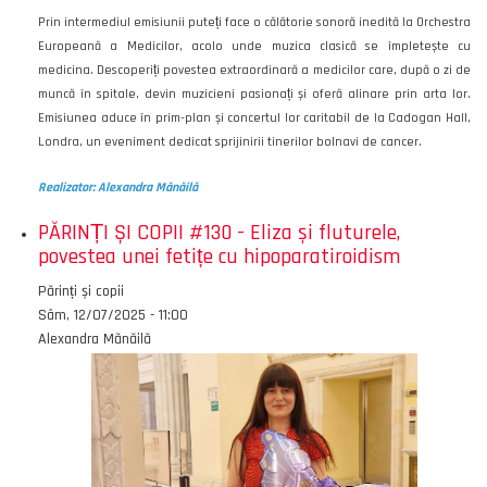
Prin intermediul emisiunii puteți face o călătorie sonoră inedită la Orchestra
Europeană a Medicilor, acolo unde muzica clasică se împletește cu
medicina. Descoperiți povestea extraordinară a medicilor care, după o zi de
muncă în spitale, devin muzicieni pasionați și oferă alinare prin arta lor.
Emisiunea aduce în prim-plan și concertul lor caritabil de la Cadogan Hall,
Londra, un eveniment dedicat sprijinirii tinerilor bolnavi de cancer.
Realizator: Alexandra Mănăilă
PĂRINȚI ȘI COPII #130 - Eliza și fluturele,
povestea unei fetițe cu hipoparatiroidism
Emisiunea
Părinți și copii
Data
Sâm, 12/07/2025 - 11:00
Autor
Alexandra Mănăilă