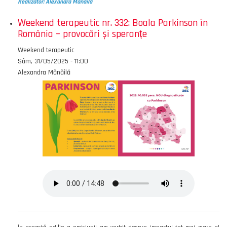
Realizator: Alexandra Mănăilă
Weekend terapeutic nr. 332: Boala Parkinson în
România – provocări și speranțe
Emisiunea
Weekend terapeutic
Data
Sâm, 31/05/2025 - 11:00
Autor
Alexandra Mănăilă