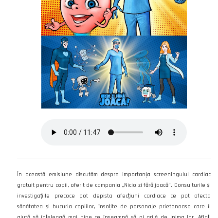
În această emisiune discutăm despre importanța screeningului cardiac
gratuit pentru copii, oferit de campania „Nicio zi fără joacă”. Consulturile și
investigațiile precoce pot depista afecțiuni cardiace ce pot afecta
sănătatea și bucuria copiilor, însoțite de personaje prietenoase care îi
ajută să înțeleagă mai bine ce înseamnă să ai grijă de inima lor. Aflați