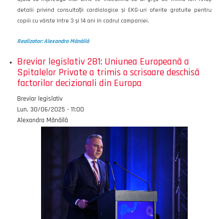
detalii privind consultații cardiologice și EKG-uri oferite gratuite pentru
copiii cu vârste între 3 și 14 ani în cadrul campaniei.
Realizator: Alexandra Mănăilă
Breviar legislativ 281: Uniunea Europeană a
Spitalelor Private a trimis o scrisoare deschisă
factorilor decizionali din Europa
Emisiunea
Breviar legislativ
Data
Lun, 30/06/2025 - 11:00
Autor
Alexandra Mănăilă