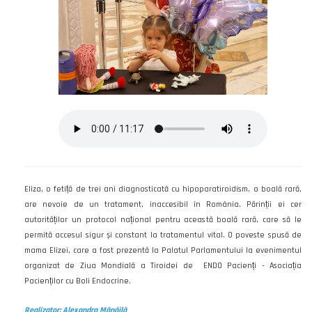
Eliza, o fetiță de trei ani diagnosticată cu hipoparatiroidism, o boală rară,
are nevoie de un tratament, inaccesibil în România. Părinții ei cer
autorităților un protocol național pentru această boală rară, care să le
permită accesul sigur și constant la tratamentul vital. O poveste spusă de
mama Elizei, care a fost prezentă la Palatul Parlamentului la evenimentul
organizat de Ziua Mondială a Tiroidei de ENDO Pacienți - Asociația
Pacienților cu Boli Endocrine.
Realizator: Alexandra Mănăilă