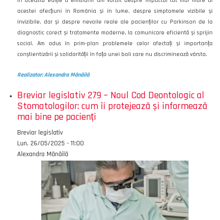
În această ediție a emisiunii am vorbit despre impactul tot mai mare al
acestei afecțiuni în România și în lume, despre simptomele vizibile și
invizibile, dar și despre nevoile reale ale pacienților cu Parkinson de la
diagnostic corect și tratamente moderne, la comunicare eficientă și sprijin
social. Am adus în prim-plan problemele celor afectați și importanța
conștientizării și solidarității în fața unei boli care nu discriminează vârsta.
Realizator: Alexandra Mănăilă
Breviar legislativ 279 – Noul Cod Deontologic al
Stomatologilor: cum îi protejează și informează
mai bine pe pacienți
Emisiunea
Breviar legislativ
Data
Lun, 26/05/2025 - 11:00
Autor
Alexandra Mănăilă