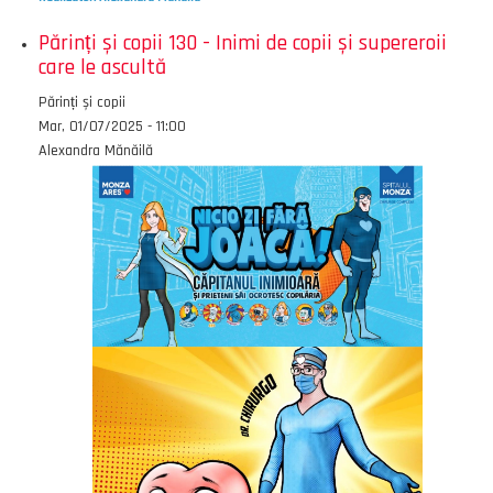
Părinți și copii 130 - Inimi de copii și supereroii
care le ascultă
Emisiunea
Părinți și copii
Data
Mar, 01/07/2025 - 11:00
Autor
Alexandra Mănăilă