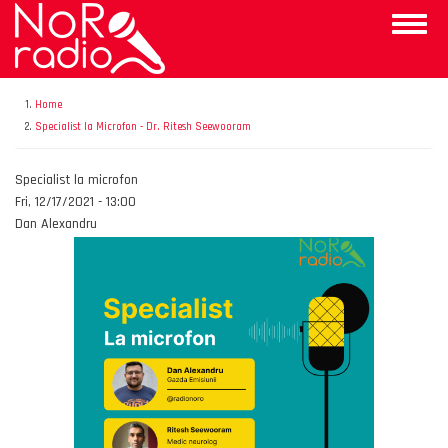
Skip
Toggle
to
naviga
main
content
Home
Specialist la Microfon - Dr. Ritesh Seewooram
Emisiunea
Specialist la microfon
Data
Fri, 12/17/2021 - 13:00
Autor
Dan Alexandru