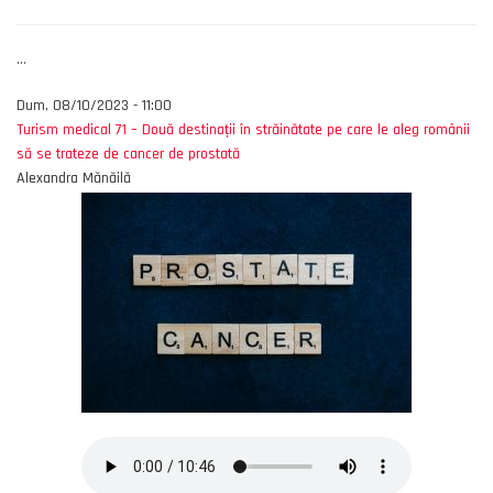
...
Dum, 08/10/2023 - 11:00
Turism medical 71 – Două destinații în străinătate pe care le aleg românii
să se trateze de cancer de prostată
Alexandra Mănăilă