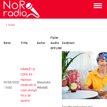
Mergi
Toggle
la
naviga
conţinutul
principal
Acasă
Fișier
Data
Title
Autor
audio
Conţinut
OFFLINE
PĂRINȚI ȘI
COPII 44 -
Hipnoza
01/05/2021
Alexandra
medicală la
- 11:00
Mănăilă
copii alungă
frica de
dentist