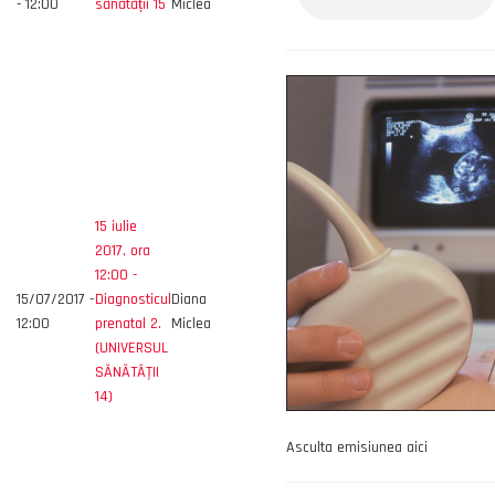
- 12:00
sănătății 15
Miclea
15 iulie
2017, ora
12:00 -
15/07/2017 -
Diagnosticul
Diana
12:00
prenatal 2.
Miclea
(UNIVERSUL
SĂNĂTĂŢII
14)
Asculta emisiunea aici