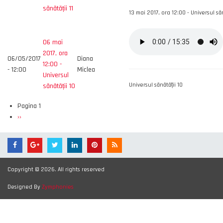
sănătății 11
13 mai 2017, ora 12:00 - Universul săn
06 mai
2017, ora
06/05/2017
Diana
12:00 -
- 12:00
Miclea
Universul
Universul sănătății 10
sănătății 10
Pagina 1
Paginare
Pagina
››
următoare
Copyright © 2026. All rights reserved
Designed By
Zymphonies