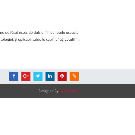
re au făcut exces de dulciuri în perioada aceasta
iei, și aplicabilitatea la copii, aflați detalii în
Designed By
Zymphonies