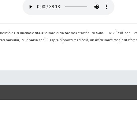
dința de-a amâna vizitele la medici de teama infectării cu SARS-COV 2. Însă copiii ca
a nervului, cu diverse carii. Despre hipnoza medicală, un instrument magic al stomatolog