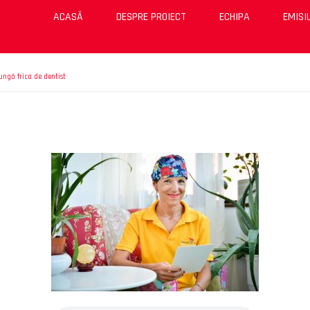
ACASĂ
DESPRE PROIECT
ECHIPA
EMISI
ungă frica de dentist