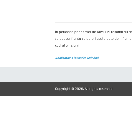
În perioada pandemiei de COVID-19 romanii au ten
se pot confrunta cu dureri acute date de inflamare
cadrul emisiunii.
Realizator: Alexandra Mănăilă
Copyright © 2026. All rights reserved