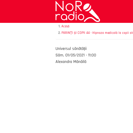
Mergi
la
conţinutul
principal
Acasă
PĂRINȚI ȘI COPII 44 - Hipnoza medicală la copii al
Emisiunea
Universul sănătății
Data
Sâm, 01/05/2021 - 11:00
Autor
Alexandra Mănăilă