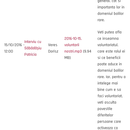
general, cat si
importanta lor in
domeniul bolilor
rare.
Veti putea afla
2016-10-15,
ce inseamna
Interviu cu
15/10/2016 -
Veres
voluntarii
voluntariatul,
Săbădășiu
12:00
Dorisz
nostri.mp3
(9.94
care este rolul ei
Patricia
MB)
si ce beneficii
poate aduce in
domeniul bolilor
rare. Iar, pentru a
intelege mai
bine cum e sa
faci voluntariat,
veti asculta
povestile
diferitelor
persoane care
activeaza ca