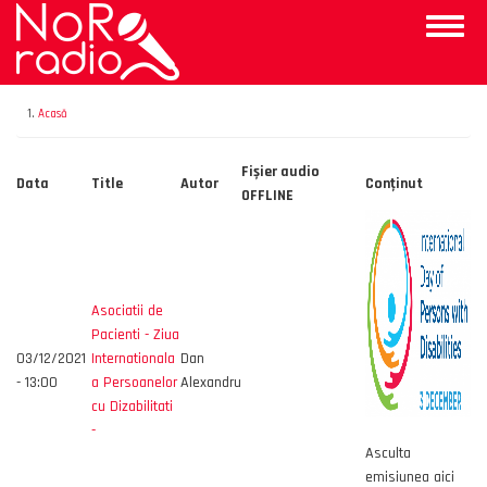
Mergi
Toggle
la
naviga
conţinutul
principal
Acasă
Fișier audio
Data
Title
Autor
Conţinut
OFFLINE
Asociatii de
Pacienti - Ziua
03/12/2021
Internationala
Dan
- 13:00
a Persoanelor
Alexandru
cu Dizabilitati
-
Asculta
emisiunea aici