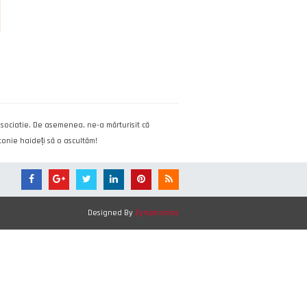
asociatie. De asemenea, ne-a mărturisit că
tonie haideți să o ascultăm!
Designed By
Zymphonies