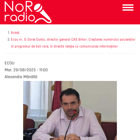
Mergi
Toggle
la
naviga
conţinutul
principal
Acasă
Ecou nr. 5: Dorel Dulău, director general CAS Bihor: Creșterea numărului pacienților
în programul de boli rare, în directă relație cu comunicarea informațiilor
Emisiunea
ECOU
Data
Mar, 29/08/2023 - 11:00
Autor
Alexandra Mănăilă