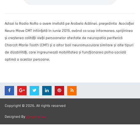
Astazi la Radio NoRo o avem invitată pe Arabela Acălinei, președinta Asociației
Neuro Move CMT inființată în iunie 2019, având ca scop informarea, sprijinirea
și creșterea calității vieții persoanelor afectate de neuropatia periferică
Charcot-Marie-Tooth (CMT) și a altor boli neuromusculare similare și alte tipuri
de dizabilități, care îngreunează mobilitatea și funcționarea psiho-socială
optimă a acestor persoane.
Copyright © 2026. All rights reserved
Designed By
Zymphonies