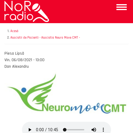
Mergi
Toggle
la
naviga
conţinutul
principal
Acasă
Asociatii de Pacienti - Asociatia Neuro Move CMT -
Emisiunea
Piesa Lipsă
Data
Vin, 06/08/2021 - 13:00
Autor
Dan Alexandru